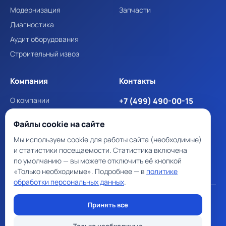
Модернизация
Запчасти
Диагностика
Аудит оборудования
Строительный извоз
Компания
Контакты
О компании
+7 (499) 490-00-15
Портфолио
info@lifteverest.ru
Файлы cookie на сайте
Сертификаты и лицензии
VK
Дзен
Telegram
Мы используем cookie для работы сайта (необходимые)
Новости и статьи
и статистики посещаемости. Статистика включена
Контакты
по умолчанию — вы можете отключить её кнопкой
«Только необходимые». Подробнее — в
политике
обработки персональных данных
.
© 2026 LiftEverest — лифты, эскалаторы, траволаторы:
Принять все
поставка, монтаж, сервис
ООО «ЭВЕРЕСТПРОФ» · ОГРН 1257100009473 · ИНН