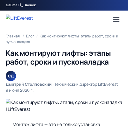
Email
Звонок
Главная
/
Блог
/
Как монтируют лифты: этапы работ, сроки и
пусконаладка
Как монтируют лифты: этапы
работ, сроки и пусконаладка
СД
Дмитрий Столповский
· Технический директор LiftEverest
9 июня 2026 г.
Монтаж лифта — это не только установка