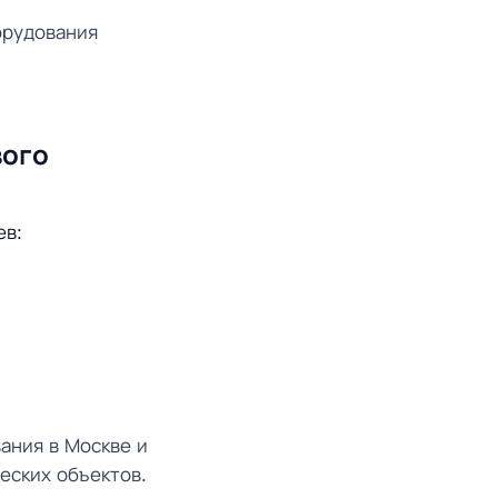
орудования
вого
ев:
ания в Москве и
еских объектов.