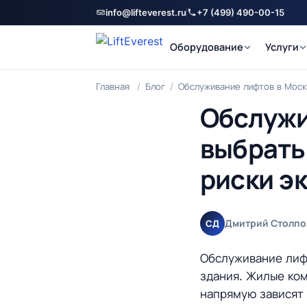
info@lifteverest.ru
+7 (499) 490-00-15
Оборудование
Услуги
Главная
/
Блог
/
Обслуживание лифтов в Москв
Обслужи
выбрать
риски э
Дмитрий Столпо
СД
Обслуживание лиф
здания. Жилые ко
напрямую зависят