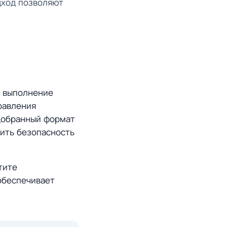
дход позволяют
о выполнение
равления
добранный формат
сить безопасность
тите
обеспечивает