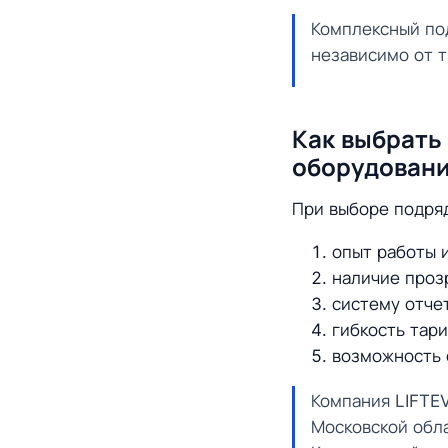
Комплексный по
независимо от т
Как выбрать
оборудован
При выборе подряд
опыт работы 
наличие проз
систему отче
гибкость тар
возможность 
Компания LIFTE
Московской обла