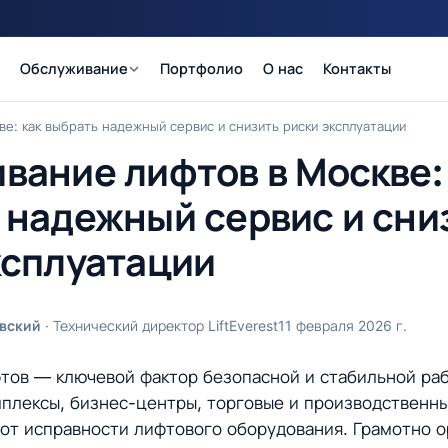
Обслуживание
Портфолио
О нас
Контакты
е: как выбрать надежный сервис и снизить риски эксплуатации
вание лифтов в Москве:
 надежный сервис и сни
ксплуатации
вский
· Технический директор LiftEverest
11 февраля 2026 г.
тов — ключевой фактор безопасной и стабильной ра
мплексы, бизнес-центры, торговые и производственн
 от исправности лифтового оборудования. Грамотно 