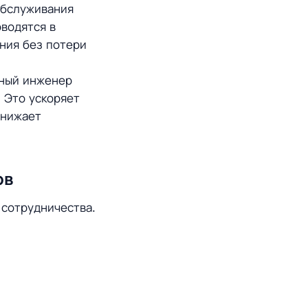
бслуживания
водятся в
ния без потери
ный инженер
 Это ускоряет
снижает
ов
 сотрудничества.