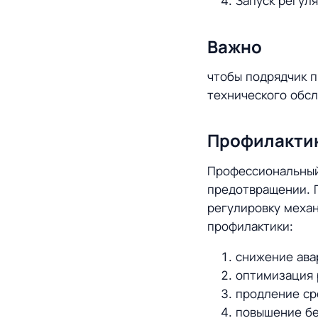
Запуск регул
Важно
чтобы подрядчик 
технического обс
Профилактик
Профессиональный 
предотвращении. 
регулировку меха
профилактики:
снижение ава
оптимизация 
продление ср
повышение бе