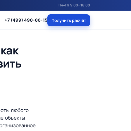
Пн−Пт 9:00−18:00
+7 (499) 490-00-15
Получить расчёт
 как
зить
боты любого
ые объекты
организованное