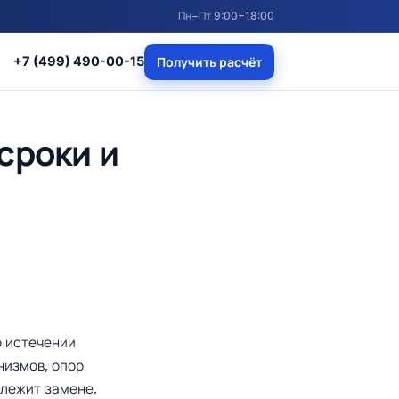
Пн−Пт 9:00−18:00
+7 (499) 490-00-15
Получить расчёт
сроки и
о истечении
низмов, опор
длежит замене.