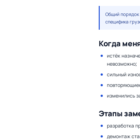
Общий порядок 
специфика груз
Когда мен
истёк назначе
невозможно;
сильный износ
повторяющиес
изменились з
Этапы зам
разработка п
демонтаж ста