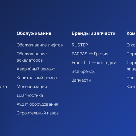
Обслуживание
Бренды и запчасти
Ком
Обслуживание лифтов
RUSTEP
О к
Обслуживание
PAPPAS — Греция
Пор
эскалаторов
Franz Lift — коттеджи
Сер
Аварийный ремонт
лиц
х
Все бренды
Капитальный ремонт
Ново
Запчасти
елка
Модернизация
Конт
Диагностика
Аудит оборудования
Строительный извоз