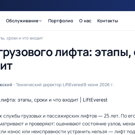
Обслуживание
Портфолио
О нас
Контакты
пы, сроки и что входит
рузового лифта: этапы, 
дит
вский
· Технический директор LiftEverest
9 июня 2026 г.
 службы грузовых и пассажирских лифтов — 25 лет. По ег
матривают и проверяют: оценивают состояние узлов, меха
сли износ или неисправности устранить нельзя — лифт по