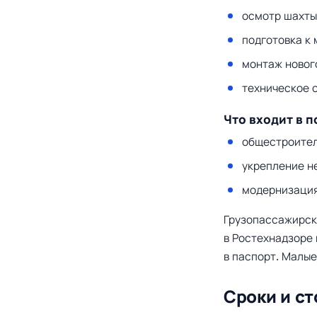
осмотр шахты 
подготовка к 
монтаж новог
техническое 
Что входит в 
общестроител
укрепление н
модернизация
Грузопассажирск
в Ростехнадзоре 
в паспорт. Малы
Сроки и с