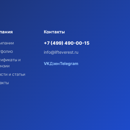
пания
Контакты
омпании
+7 (499) 490-00-15
тфолио
info@lifteverest.ru
тификаты и
VK
Дзен
Telegram
ензии
сти и статьи
акты