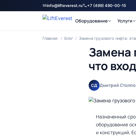
info@lifteverest.ru
+7 (499) 490-00-15
Оборудование
Услуги
Главная
/
Блог
/
Замена грузового лифта: эта
Замена г
что вхо
Дмитрий Столпо
СД
Назначенный срок
оборудование ос
и конструкций. Е