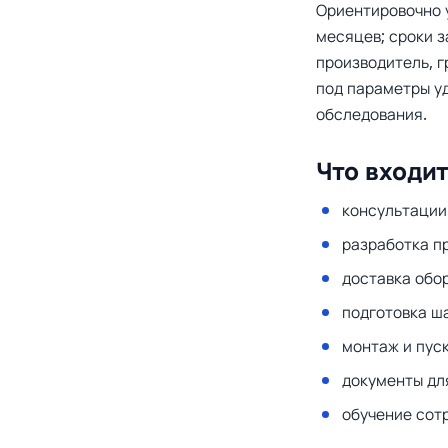
Ориентировочно 
месяцев; сроки з
производитель, г
под параметры у
обследования.
Что входит
консультации
разработка п
доставка обо
подготовка ш
монтаж и пус
документы дл
обучение сот