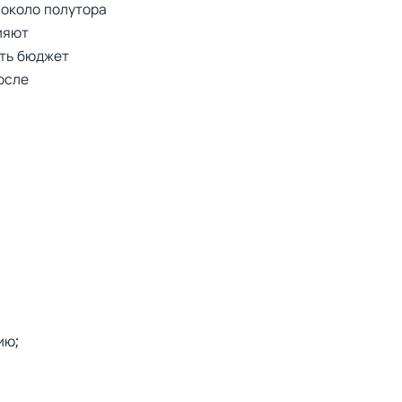
 около полутора
ияют
ить бюджет
осле
ию;