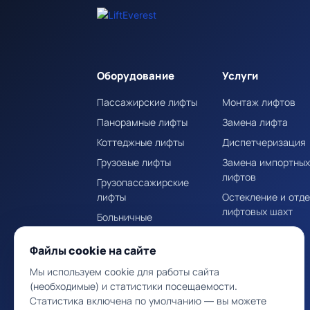
Оборудование
Услуги
Пассажирские лифты
Монтаж лифтов
Панорамные лифты
Замена лифта
Коттеджные лифты
Диспетчеризация
Грузовые лифты
Замена импортны
лифтов
Грузопассажирские
лифты
Остекление и отд
лифтовых шахт
Больничные
(медицинские) лифты
Файлы cookie на сайте
Лифты для высотных
зданий
Мы используем cookie для работы сайта
Гидравлические лифты
(необходимые) и статистики посещаемости.
Статистика включена по умолчанию — вы можете
Эскалаторы и