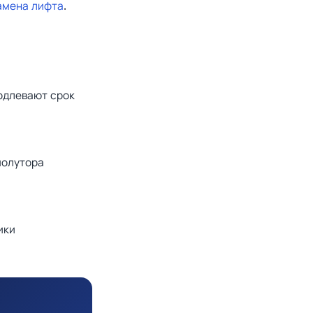
амена лифта
.
одлевают срок
полутора
ики